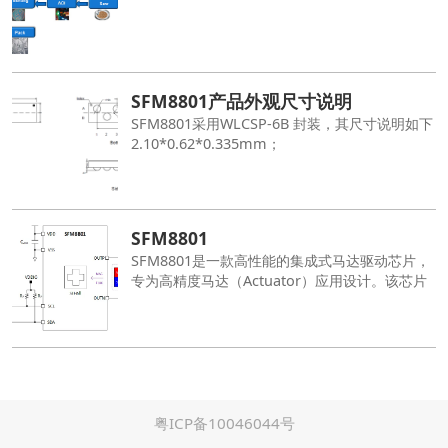
SFM8801产品外观尺寸说明
SFM8801采用WLCSP-6B 封装，其尺寸说明如下
2.10*0.62*0.335mm；
SFM8801
SFM8801是一款高性能的集成式马达驱动芯片，
专为高精度马达（Actuator）应用设计。该芯片
集成了硅基霍尔位置传感器、高解析度ADC（模
数转换器）、DAC（数模转换器）以及单通道H
桥驱动，能够为各类精密运动控制提供可靠的驱
动能力。可用于存储参数和自由访问数据，为系
统提供更大的灵活性和可配置性。
粤ICP备10046044号