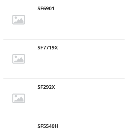
SF6901
SF7719X
SF292X
SF5549H