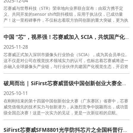
2025-12-04
芯赛威与世尊科技（STR）荣幸地向业界联合宣布：由双方携手定
义、共同开发的sensor shift防抖模组，应用于执法仪，已成功量
产！这一里程碑事件，不仅标志着双方协同创新的重大突破，更为执
法影像设备的技术升级树立了全新标杆。
中国 “芯”，视界强！芯赛威加入 SCIA，共筑国产化视觉生态
2025-11-28
芯赛威正式加入深圳市摄像头行业协会（SCIA），成为其会员单位。
这不仅是对公司在视觉技术领域实力的认可，也标志着芯赛威将进一
步融入全球摄像头产业链，与行业伙伴共建国产化视觉生态，开启资
源共享、协同创新的新征程。
破局而出 | SiFirst芯赛威晋级中国创新创业大赛全国总决赛
2025-10-11
在刚刚结束的第十四届中国创新创业大赛（广东赛区）省赛中，芯赛
威凭借领先的技术实力与创新潜力，从激烈竞争中脱颖而出，成功晋
级全国总决赛！这是一次实力的见证，更是一次新征程的启航。
SiFirst芯赛威SFM8801光学防抖芯片之全国科普行动日特别篇