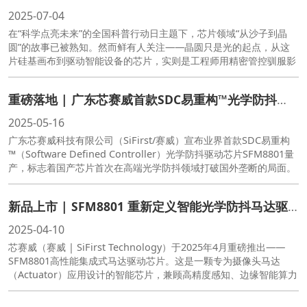
2025-07-04
在“科学点亮未来”的全国科普行动日主题下，芯片领域“从沙子到晶
圆”的故事已被熟知。然而鲜有人关注——晶圆只是光的起点，从这
片硅基画布到驱动智能设备的芯片，实则是工程师用精密管控驯服影
像光路的征程。
重磅落地 | 广东芯赛威首款SDC易重构™光学防抖芯片
2025-05-16
广东芯赛威科技有限公司（SiFirst/赛威）宣布业界首款SDC易重构
™（Software Defined Controller）光学防抖驱动芯片SFM8801量
产，标志着国产芯片首次在高端光学防抖领域打破国外垄断的局面。
新品上市 | SFM8801 重新定义智能光学防抖马达驱动
2025-04-10
芯赛威（赛威 | SiFirst Technology）于2025年4月重磅推出——
SFM8801高性能集成式马达驱动芯片。这是一颗专为摄像头马达
（Actuator）应用设计的智能芯片，兼顾高精度感知、边缘智能算力
与极致控制能力。芯片内置霍尔传感器、高精度ADC/DAC、H桥驱
动器，并集成可重构PID控制器与RISC-V内核，适配多种复杂场景下